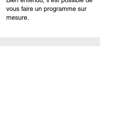
Bien entendu, il est possible de
vous faire un programme sur
mesure.
Travaillons
ensemble !
137 route de Chamechaude, 38380
Saint-Pierre-de-Chartreuse, France
E-Mail: s
cv.leschalets@gmail.com
Tel. :
06 49 31 57 77